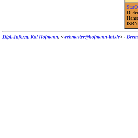
StarO
Diete
Hanse
ISBN
Dipl.-Inform.
Kai Hofmann
, <
webmaster@hofmann-int.de
> -
Brem