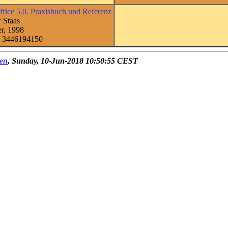
ffice 5.0. Praxisbuch und Referenz
r Staas
r, 1998
 3446194150
en
, Sunday, 10-Jun-2018 10:50:55 CEST