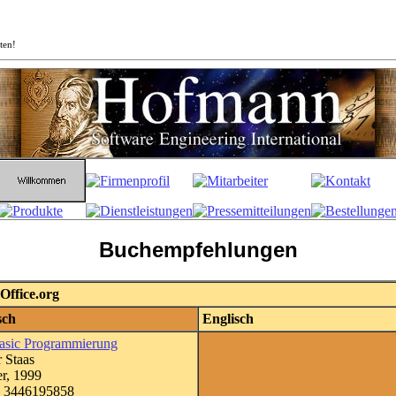
ten!
Buchempfehlungen
Office.org
sch
Englisch
asic Programmierung
r Staas
r, 1999
 3446195858